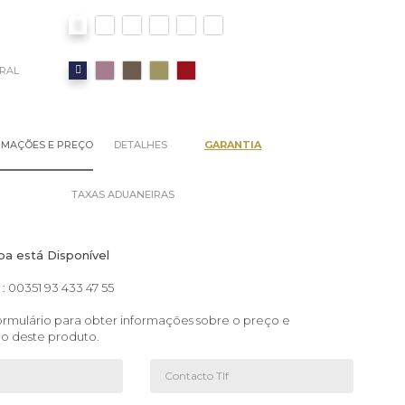
 RAL
RMAÇÕES E PREÇO
DETALHES
GARANTIA
TAXAS ADUANEIRAS
pa está Disponível
: 00351 93 433 47 55
rmulário para obter informações sobre o preço e
ão deste produto.