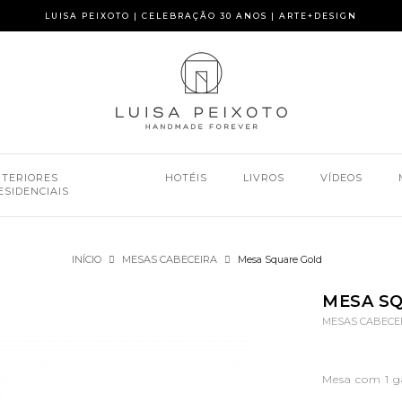
LUISA PEIXOTO | CELEBRAÇÃO 30 ANOS | ARTE+DESIGN
NTERIORES
HOTÉIS
LIVROS
VÍDEOS
ESIDENCIAIS
INÍCIO
MESAS CABECEIRA
Mesa Square Gold
MESA S
MESAS CABECE
Mesa com 1 g