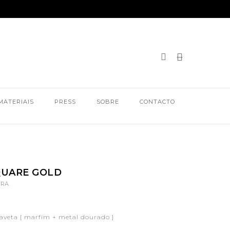
MATERIAIS
PRESS
SOBRE
CONTACTO
QUARE GOLD
IRA
aveta [ marfim + metal dourado ]