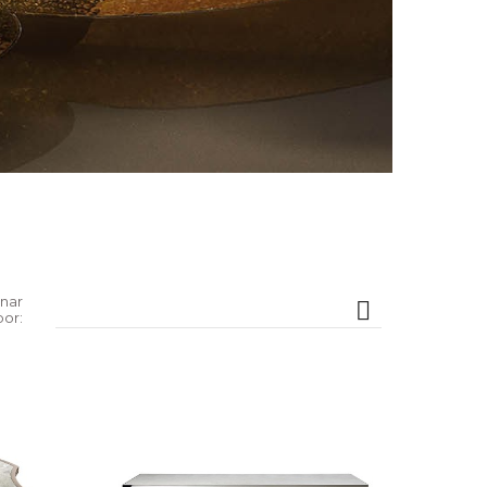
nar

por: