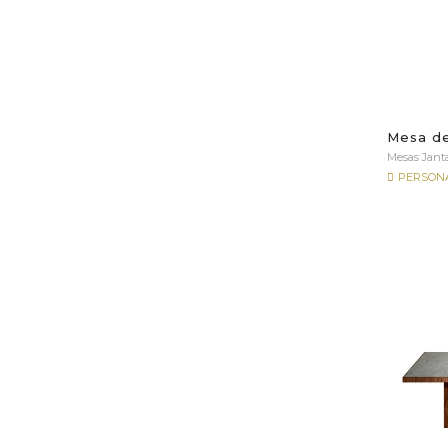
Mesa de
Mesas Jant
PERSONA