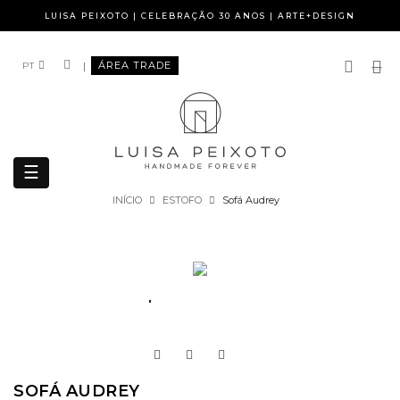
LUISA PEIXOTO | CELEBRAÇÃO 30 ANOS | ARTE+DESIGN
|
ÁREA TRADE
PT
Toggle
☰
navigation
INÍCIO
ESTOFO
Sofá Audrey
SOFÁ AUDREY