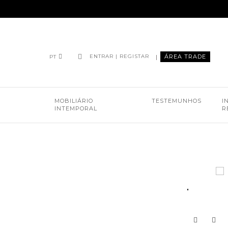
|
ÁREA TRADE
ENTRAR | REGISTAR
PT
MOBILIÁRIO
TESTEMUNHOS
I
INTEMPORAL
R