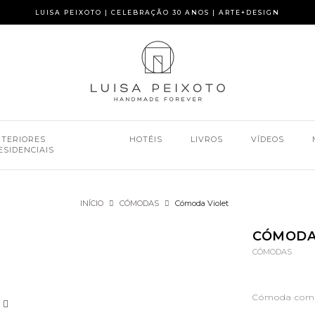
LUISA PEIXOTO | CELEBRAÇÃO 30 ANOS | ARTE+DESIGN
NTERIORES
HOTÉIS
LIVROS
VÍDEOS
ESIDENCIAIS
INÍCIO
CÓMODAS
Cómoda Violet
CÓMODA
CÓMODAS
Cómoda com 2 