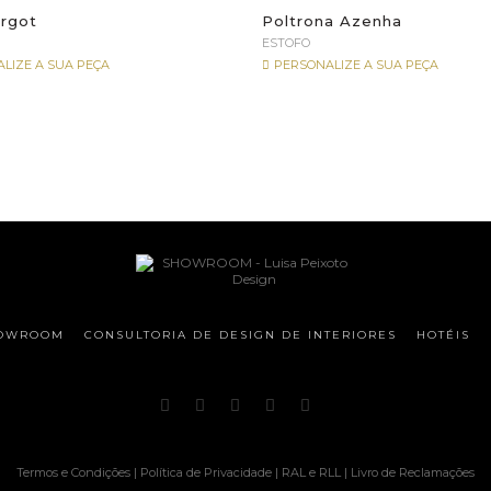
rgot
Poltrona Azenha
ESTOFO
LIZE A SUA PEÇA
PERSONALIZE A SUA PEÇA
OWROOM
CONSULTORIA DE DESIGN DE INTERIORES
HOTÉIS
Termos e Condições
|
Política de Privacidade
|
RAL e RLL
|
Livro de Reclamações