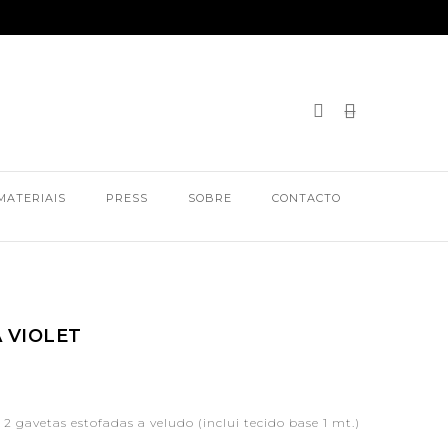
MATERIAIS
PRESS
SOBRE
CONTACTO
 VIOLET
gavetas estofadas a veludo (inclui tecido base 1 mt.)