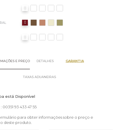
 RAL
RMAÇÕES E PREÇO
DETALHES
GARANTIA
TAXAS ADUANEIRAS
pa está Disponível
: 00351 93 433 47 55
rmulário para obter informações sobre o preço e
ão deste produto.