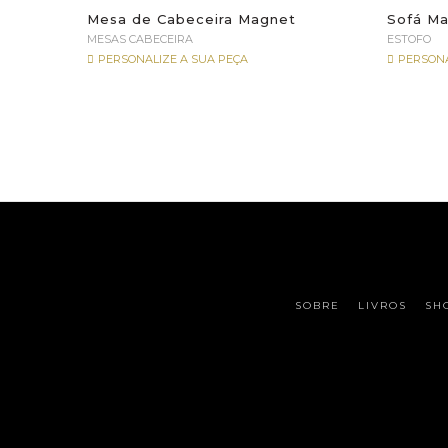
Mesa de Cabeceira Magnet
Sofá Ma
MESAS CABECEIRA
ESTOFO
PERSONALIZE A SUA PEÇA
PERSONA
SOBRE
LIVROS
SH