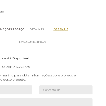
edo
RMAÇÕES E PREÇO
DETALHES
GARANTIA
TAXAS ADUANEIRAS
pa está Disponível
: 00351 93 433 47 55
rmulário para obter informações sobre o preço e
ão deste produto.