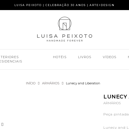
LUISA PEIXOTO | CELEBRAÇÃO 30 ANOS | ARTE+DESIGN
NTERIORES
HOTÉIS
LIVROS
VÍDEOS
ESIDENCIAIS
INÍCIO
ARMÁRIOS
Lunecy and Liberation
LUNECY 
ARMÁRIOS
Peça pintada 
Lunecy and Li