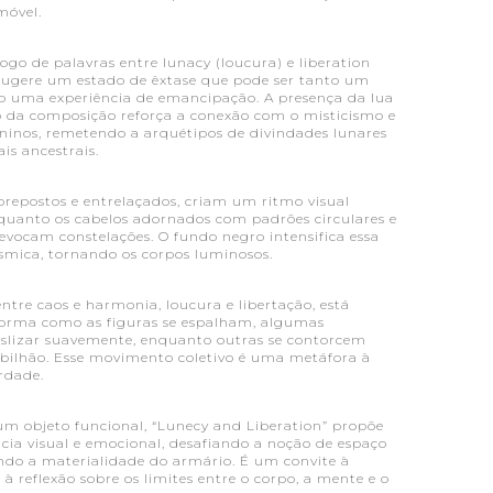
móvel.
 jogo de palavras entre lunacy (loucura) e liberation
), sugere um estado de êxtase que pode ser tanto um
to uma experiência de emancipação. A presença da lua
 da composição reforça a conexão com o misticismo e
ininos, remetendo a arquétipos de divindades lunares
ais ancestrais.
brepostos e entrelaçados, criam um ritmo visual
quanto os cabelos adornados com padrões circulares e
 evocam constelações. O fundo negro intensifica essa
́smica, tornando os corpos luminosos.
ntre caos e harmonia, loucura e libertação, está
forma como as figuras se espalham, algumas
slizar suavemente, enquanto outras se contorcem
lhão. Esse movimento coletivo é uma metáfora à
erdade.
m objeto funcional, “Lunecy and Liberation” propõe
cia visual e emocional, desafiando a noção de espaço
do a materialidade do armário. É um convite à
 à reflexão sobre os limites entre o corpo, a mente e o