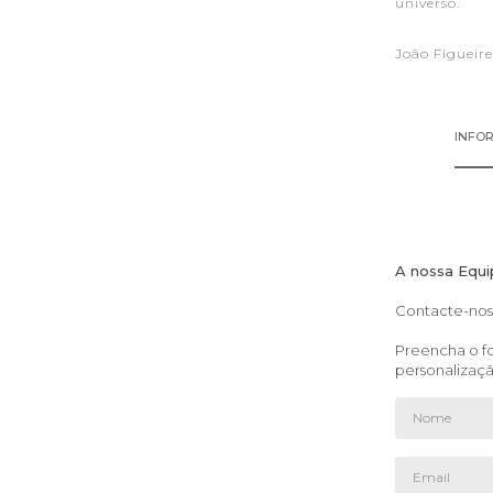
universo.
João Figueir
INFO
A nossa Equi
Contacte-nos 
Preencha o fo
personalizaç