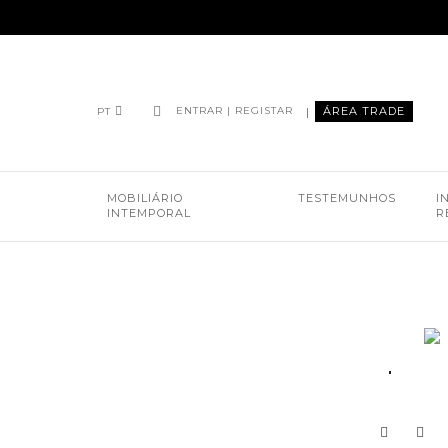
|
ÁREA TRADE
ENTRAR | REGISTAR
PT
MOBILIÁRIO
TESTEMUNHOS
I
INTEMPORAL
R