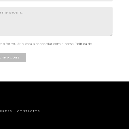
 o formulário, está a concordar com a nossa
Política de
FORMAÇÕES
PRESS
CONTACTOS