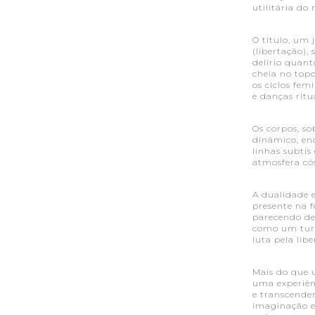
utilitária do 
O título, um
(libertação
delírio quan
cheia no topo
os ciclos fem
e danças ritu
Os corpos, so
dinâmico, en
linhas subtis
atmosfera co
A dualidade e
presente na 
parecendo de
como um turbi
luta pela lib
Mais do que u
uma experiên
e transcenden
imaginação e