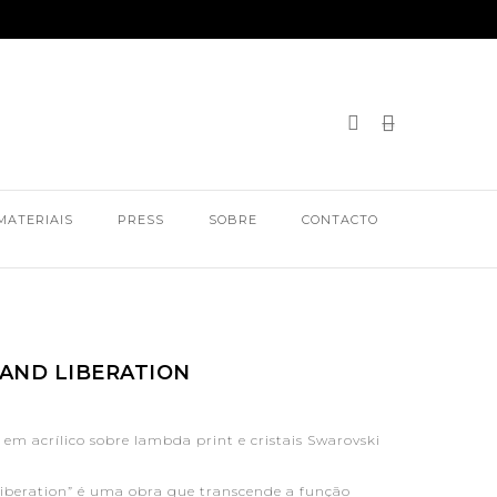
MATERIAIS
PRESS
SOBRE
CONTACTO
AND LIBERATION
em acrílico sobre lambda print e cristais Swarovski
beration” é uma obra que transcende a função