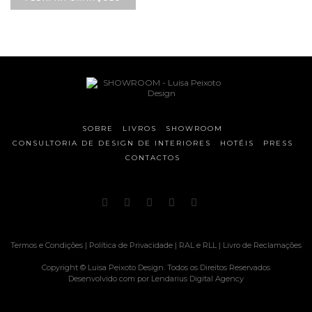
SOBRE
LIVROS
SHOWROOM
CONSULTORIA DE DESIGN DE INTERIORES
HOTÉIS
PRESS
CONTACTOS
Termos e Condições
|
Política de Privacidade
|
RAL e RLL
|
Livro de Reclamações
Copyright © Luisa Peixoto Design. Todos os Direitos Reservados
Desenvolvido com
por
Lendarius Digital Agency