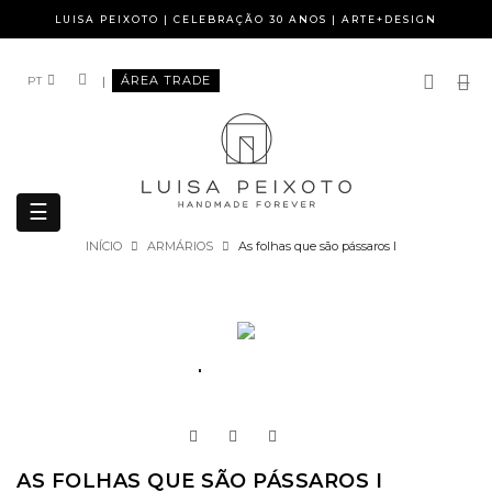
LUISA PEIXOTO | CELEBRAÇÃO 30 ANOS | ARTE+DESIGN
|
ÁREA TRADE
PT
Toggle
☰
navigation
INÍCIO
ARMÁRIOS
As folhas que são pássaros I
AS FOLHAS QUE SÃO PÁSSAROS I